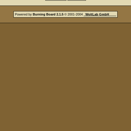
Powered by
Burning Board 2.1.5
© 2001-2004
_
WoltLab GmbH
_
_
_
_