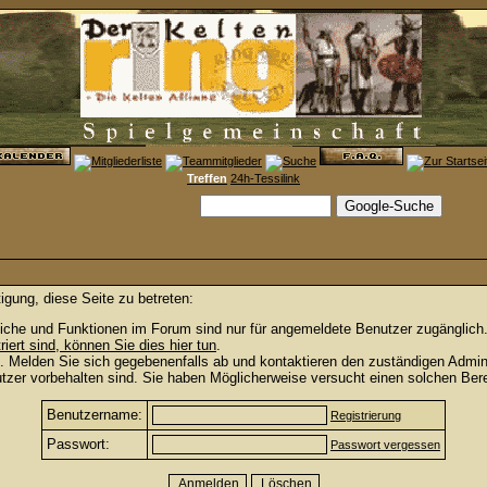
Treffen
24h-Tessilink
igung, diese Seite zu betreten:
iche und Funktionen im Forum sind nur für angemeldete Benutzer zugänglich. 
triert sind, können Sie dies hier tun
.
. Melden Sie sich gegebenenfalls ab und kontaktieren den zuständigen Admini
zer vorbehalten sind. Sie haben Möglicherweise versucht einen solchen Bere
Benutzername:
Registrierung
Passwort:
Passwort vergessen