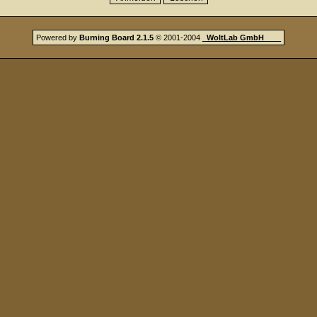
Powered by
Burning Board 2.1.5
© 2001-2004
_
WoltLab GmbH
_
_
_
_