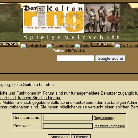
Treffen
24h-Tessilink
igung, diese Seite zu betreten:
iche und Funktionen im Forum sind nur für angemeldete Benutzer zugänglich. 
triert sind, können Sie dies hier tun
.
. Melden Sie sich gegebenenfalls ab und kontaktieren den zuständigen Admini
zer vorbehalten sind. Sie haben Möglicherweise versucht einen solchen Bere
Benutzername:
Registrierung
Passwort:
Passwort vergessen