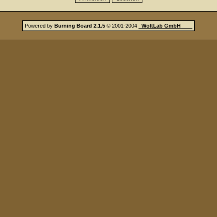
Powered by
Burning Board 2.1.5
© 2001-2004
_
WoltLab GmbH
_
_
_
_